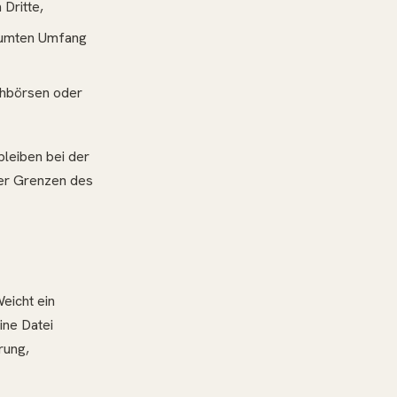
Dritte,
räumten Umfang
chbörsen oder
bleiben bei der
der Grenzen des
eicht ein
ine Datei
rung,