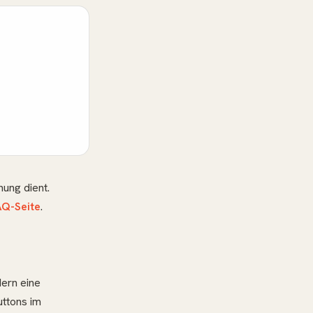
ung dient.
AQ-Seite
.
dern eine
uttons im