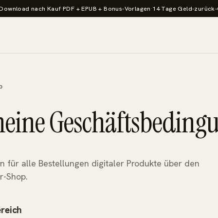
-Download nach Kauf
·
PDF + EPUB + Bonus-Vorlagen
·
14 Tage Geld-zurück-
p
meine Geschäftsbeding
n für alle Bestellungen digitaler Produkte über den
r-Shop.
reich