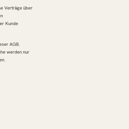
he Verträge über
en
der Kunde
ieser AGB.
che werden nur
en.