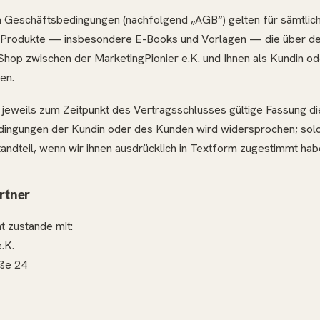
 Geschäftsbedingungen (nachfolgend „AGB“) gelten für sämtlic
r Produkte — insbesondere E-Books und Vorlagen — die über d
Shop zwischen der MarketingPionier e.K. und Ihnen als Kundin o
en.
e jeweils zum Zeitpunkt des Vertragsschlusses gültige Fassung d
ingungen der Kundin oder des Kunden wird widersprochen; sol
andteil, wenn wir ihnen ausdrücklich in Textform zugestimmt hab
rtner
 zustande mit:
.K.
ße 24