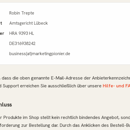
Robin Trepte
t
Amtsgericht Lübeck
er
HRA 9393 HL
DE316938242
business(at)marketingpionier.de
e, dass die oben genannte E-Mail-Adresse der Anbieterkennzeichn
 Support erreichen Sie ausschließlich über unsere
Hilfe- und F
hluss
r Produkte im Shop stellt kein rechtlich bindendes Angebot, son
forderung zur Bestellung dar. Durch das Anklicken des Bestell-B