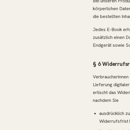
Bei unseren Produk
körperlichen Date
die bestellten Inh
Jedes E-Book erha
zusätzlich einen D
Endgerät sowie S
§ 6 Widerrufsre
Verbraucherinnen 
Lieferung digitale
erlischt das Wide
nachdem Sie
ausdrücklich z
Widerrufsfrist