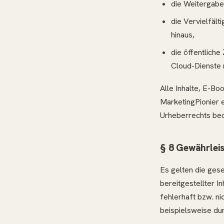
die Weitergabe,
die Vervielfäl
hinaus,
die öffentlich
Cloud-Dienste m
Alle Inhalte, E-Bo
MarketingPionier 
Urheberrechts bed
§ 8 Gewährlei
Es gelten die gese
bereitgestellter I
fehlerhaft bzw. ni
beispielsweise du