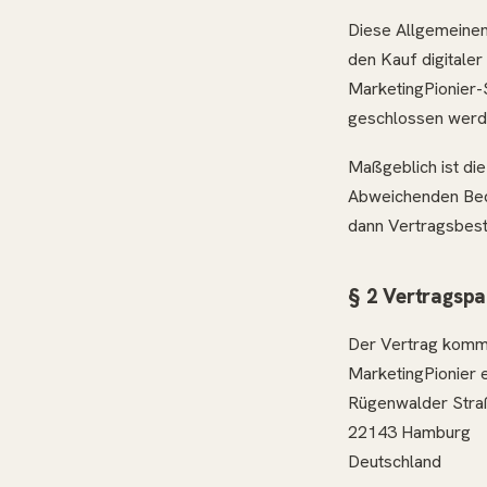
Diese Allgemeinen
den Kauf digitale
MarketingPionier-
geschlossen werd
Maßgeblich ist di
Abweichenden Bed
dann Vertragsbest
§ 2 Vertragspa
Der Vertrag kommt
MarketingPionier e
Rügenwalder Stra
22143 Hamburg
Deutschland