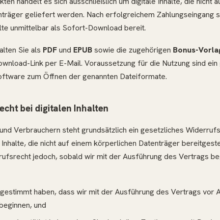
ten handelt es sich ausschließlich um digitale Inhalte, die nicht 
nträger geliefert werden. Nach erfolgreichem Zahlungseingang st
alte unmittelbar als Sofort-Download bereit.
lten Sie als
PDF
und
EPUB
sowie die zugehörigen
Bonus-Vorla
ownload-Link per E-Mail. Voraussetzung für die Nutzung sind ein
oftware zum Öffnen der genannten Dateiformate.
cht bei digitalen Inhalten
und Verbrauchern steht grundsätzlich ein gesetzliches Widerrufs
r Inhalte, die nicht auf einem körperlichen Datenträger bereitgest
rrufsrecht jedoch, sobald wir mit der Ausführung des Vertrags b
ugestimmt haben, dass wir mit der Ausführung des Vertrags vor 
 beginnen, und